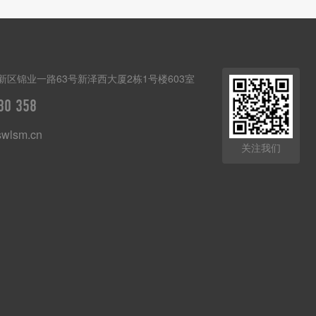
新区锦业一路63号新泽西大厦2栋1号楼603室
80 358
wlsm.cn
关注我们