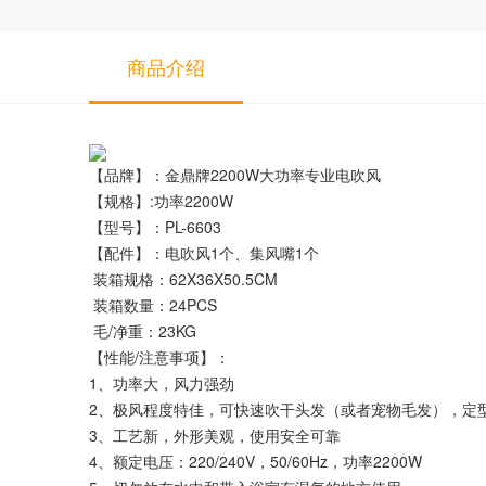
商品介绍
【品牌】：金鼎牌2200W大功率专业电吹风
【规格】:功率2200W
【型号】：PL-6603
【配件】：电吹风1个、集风嘴1个
装箱规格：62X36X50.5CM
装箱数量：24PCS
毛/净重：23KG
【性能/注意事项】：
1、功率大，风力强劲
2、极风程度特佳，可快速吹干头发（或者宠物毛发），定
3、工艺新，外形美观，使用安全可靠
4、额定电压：220/240V，50/60Hz，功率2200W