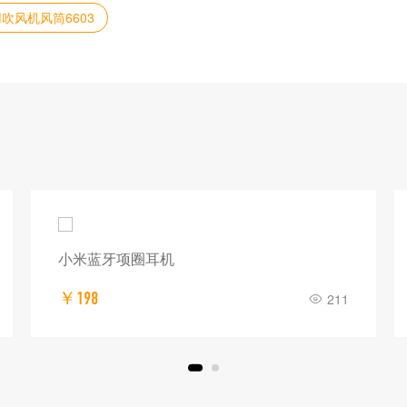
吹风机风筒6603
小米蓝牙项圈耳机
￥198
211