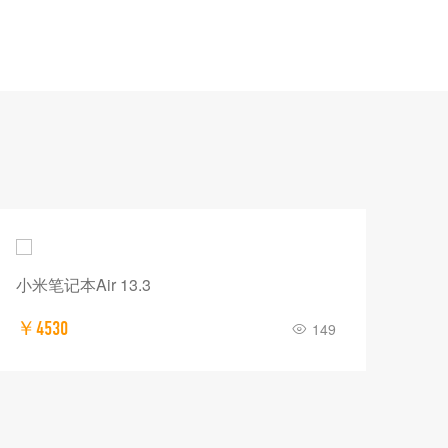
小米笔记本Air 13.3
华为H
￥4530
￥19
149