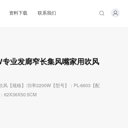
资料下载
联系我们
0W专业发廊窄长集风嘴家用吹风
风【规格】:功率2200W【型号】：PL-6603【配
2X36X50.5CM