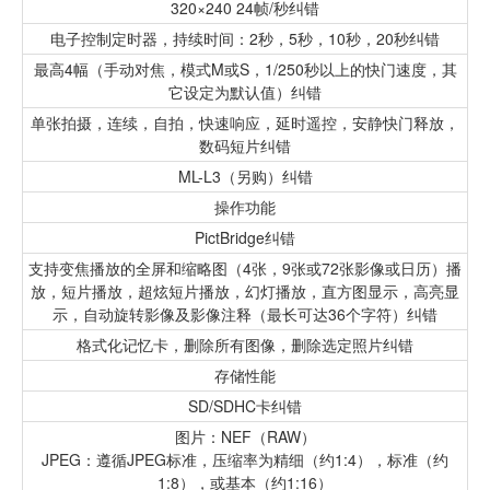
320×240 24帧/秒纠错
电子控制定时器，持续时间：2秒，5秒，10秒，20秒纠错
最高4幅（手动对焦，模式M或S，1/250秒以上的快门速度，其
它设定为默认值）纠错
单张拍摄，连续，自拍，快速响应，延时遥控，安静快门释放，
数码短片纠错
ML-L3（另购）纠错
操作功能
PictBridge纠错
支持变焦播放的全屏和缩略图（4张，9张或72张影像或日历）播
放，短片播放，超炫短片播放，幻灯播放，直方图显示，高亮显
示，自动旋转影像及影像注释（最长可达36个字符）纠错
格式化记忆卡，删除所有图像，删除选定照片纠错
存储性能
SD/SDHC卡纠错
图片：NEF（RAW）
JPEG：遵循JPEG标准，压缩率为精细（约1:4），标准（约
1:8），或基本（约1:16）