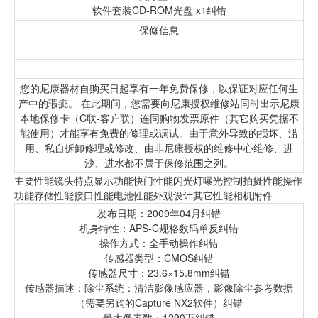
软件套装CD-ROM光盘 x1纠错
保修信息
您的尼康器材自购买日起享有一年免费保修，以保证对应任何生
产中的瑕疵。 在此期间，您需要向尼康授权维修站同时出示尼康
本地保修卡（C联-客户联）连同购物发票原件（其它购买凭据不
能使用）才能享有免费的修理或调试。由于意外导致的损坏、滥
用、私自拆卸修理或修改、由非尼康授权的维修中心维修、进
沙、进水都不属于保修范围之列。
主要性能镜头特点显示功能快门性能闪光灯曝光控制拍摄性能操作
功能存储性能接口性能电池性能外观设计其它性能相机附件
发布日期：2009年04月纠错
机身特性：APS-C规格数码单反纠错
操作方式：全手动操作纠错
传感器类型：CMOS纠错
传感器尺寸：23.6×15.8mm纠错
传感器描述：除尘系统：清洁影像感应器，影像除尘参考数据
（需要另购的Capture NX2软件）纠错
最大像素数：1290万纠错