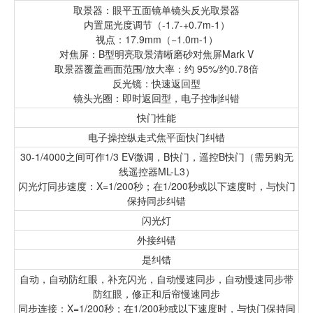
取景器：眼平五面镜单镜头反光取景器
内置屈光度调节（-1.7-+0.7m-1）
视点：17.9mm（−1.0m-1）
对焦屏：B型明亮取景清晰磨砂对焦屏Mark V
取景器覆盖画面范围/放大率：约 95%/约0.78倍
反光镜：快速返回型
镜头光圈：即时返回型，电子控制纠错
快门性能
电子操控纵走式焦平面快门纠错
30-1/4000之间可作1/3 EV微调，B快门，遥控B快门（需另购无
线遥控器ML-L3）
闪光灯同步速度：X=1/200秒；在1/200秒或以下速度时，与快门
保持同步纠错
闪光灯
外接纠错
是纠错
自动，自动防红眼，补充闪光，自动慢速同步，自动慢速同步带
防红眼，修正和后帘慢速同步
同步连接：X=1/200秒；在1/200秒或以下速度时，与快门保持同