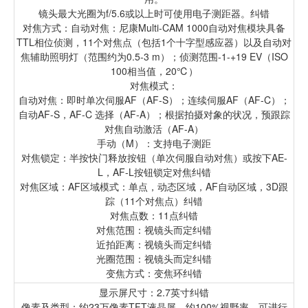
镜头最大光圈为f/5.6或以上时可使用电子测距器。纠错
对焦方式：自动对焦：尼康Multi-CAM 1000自动对焦模块具备
TTL相位侦测，11个对焦点（包括1个十字型感应器）以及自动对
焦辅助照明灯（范围约为0.5-3 m）；侦测范围-1-+19 EV（ISO
100相当值，20℃）
对焦模式：
自动对焦：即时单次伺服AF（AF-S）；连续伺服AF（AF-C）；
自动AF-S，AF-C 选择（AF-A）；根据拍摄对象的状况，预跟踪
对焦自动激活（AF-A）
手动（M）：支持电子测距
对焦锁定：半按快门释放按钮（单次伺服自动对焦）或按下AE-
L，AF-L按钮锁定对焦纠错
对焦区域：AF区域模式：单点，动态区域，AF自动区域，3D跟
踪（11个对焦点）纠错
对焦点数：11点纠错
对焦范围：视镜头而定纠错
近拍距离：视镜头而定纠错
光圈范围：视镜头而定纠错
变焦方式：变焦环纠错
显示屏尺寸：2.7英寸纠错
像素及类型：约23万像素TFT液晶屏，约100%视野率，可进行