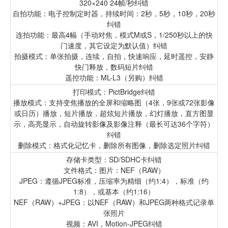
320×240 24帧/秒纠错
自拍功能：电子控制定时器，持续时间：2秒，5秒，10秒，20秒
纠错
连拍功能：最高4幅（手动对焦，模式M或S，1/250秒以上的快
门速度，其它设定为默认值）纠错
拍摄模式：单张拍摄，连续，自拍，快速响应，延时遥控，安静
快门释放，数码短片纠错
遥控功能：ML-L3（另购）纠错
打印模式：PictBridge纠错
播放模式：支持变焦播放的全屏和缩略图（4张，9张或72张影像
或日历）播放，短片播放，超炫短片播放，幻灯播放，直方图显
示，高亮显示，自动旋转影像及影像注释（最长可达36个字符）
纠错
删除模式：格式化记忆卡，删除所有图像，删除选定照片纠错
存储卡类型：SD/SDHC卡纠错
文件格式：图片：NEF（RAW）
JPEG：遵循JPEG标准，压缩率为精细（约1:4），标准（约
1:8），或基本（约1:16）
NEF（RAW）+JPEG：以NEF（RAW）和JPEG两种格式记录单
张照片
视频：AVI，Motion-JPEG纠错