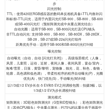
步
闪光控制:
TTL：使用420区RGB感应器的数码单反相机具备i-TTL均衡补闪
和标准i-TTL闪光，适用于内置闪光灯SB-900，SB-800，SB-600
或SB-400闪光灯（预矩阵测光或中央重点测光结合）
自动光圈：适用于SB-900，SB-800闪光灯及CPU镜头
非TTL自动闪光: 支持SB-900，SB-800，SB-80DX，SB-28DX，
SB-28，SB-27或SB-22s闪光灯组件
距离优先手动：适用于SB-900和SB-800闪光灯纠错
曝光控制
自动曝光（自动，自动 [闪光灯关闭]），高级场景模式（人像，
风景，儿童照，运动，近射，夜间人像，夜间风景，宴会/室内，
海滩/雪景，日落，黄昏/黎明，宠物像，烛光，花，秋色，食物，
轮廓，高色调和低色调），带柔性程序的程序自动曝光(P)，光圈
优先(A)，快门优先(S)，手动曝光(M)纠错
以1/3或1/2 EV步长在-5 EV和5 EV之间调校包围：拍摄3幅，以
1/3或1/2 EV为步长调校纠错
测光模式
矩阵测光：3D彩色矩阵测光II（G型和D型镜头）；彩色矩阵测光
II（其他CPU镜头）中央重点测光：约75%的比重分布于画面中