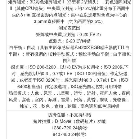
矩阵测光：3D彩色矩阵测光II（G型和D型镜头）；彩色矩阵测光
II（其他CPU镜头）中央重点测光：约75%的比重分布于画面中
央的8 mm直径圆形内点测光：集中在以选定对焦点为中心的
3.5mm直径圈中（约为画面的2.5%）
测光表范围
矩阵或中央重点测光：0-20 EV 2）
点测光：2-20 EV纠错
白平衡：自动（具有主影像感应器和420区RGB感应器的TTL白
平衡）；带有微调的12种手动模式；预设手动白平衡；白平衡包
围纠错
感光度：ISO 200-3200，以1/3 EV为步长调校；ISO 200以下
时，感光度以约0.3，0.7或1 EV（ISO 100相当值）作定级递
减，或者高于ISO 3200时，感光度以约0.3，0.7或1 EV（ISO
6400相当值）作定级递增，ISO感光自动控制可用纠错
场景模式：人像，风景，儿童照，运动，近射，夜间人像，夜间
风景，宴会，室内，海滩，雪景，日落，黄昏，黎明，宠物像，
烛光，花，秋色，食物，轮廓，高色调和低色调纠错
防抖性能：不支持纠错
短片拍摄：D-Movie（数码短片）功能
1280×720 24帧/秒
640×480 24帧/秒