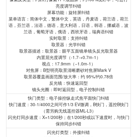
亮度调节纠错
屏幕功能：旋转屏纠错
菜单语言：简体中文，繁体中文，英语，丹麦语，荷兰语，荷兰
语，芬兰语，法语，德语，意大利语，日语，韩语，挪威语，波
兰语，葡萄牙语，俄语，西班牙语，瑞典语纠错
实时取景：支持纠错
取景器：光学纠错
取景器描述：取景器：眼平五面镜单镜头反光取景器
内置屈光度调节（-1.7-+0.7m-1）
视点：17.9mm（−1.0m-1）
对焦屏：B型明亮取景清晰磨砂对焦屏Mark V
取景器覆盖画面范围/放大率：约 95%/约0.78倍
反光镜：快速返回型
镜头光圈：即时返回型，电子控制纠错
快门类型：电子操控纵走式焦平面快门纠错
快门速度：30-1/4000之间可作1/3 EV微调，B快门，遥控B快门
（需另购无线遥控器ML-L3）
闪光灯同步速度：X=1/200秒；在1/200秒或以下速度时，与快门
保持同步纠错
闪光灯类型：外接纠错