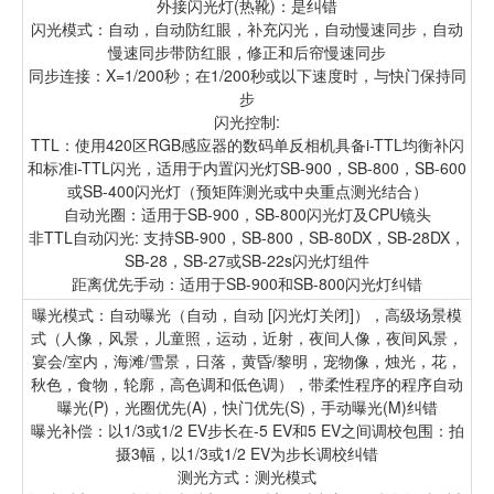
外接闪光灯(热靴)：是纠错
闪光模式：自动，自动防红眼，补充闪光，自动慢速同步，自动
慢速同步带防红眼，修正和后帘慢速同步
同步连接：X=1/200秒；在1/200秒或以下速度时，与快门保持同
步
闪光控制:
TTL：使用420区RGB感应器的数码单反相机具备i-TTL均衡补闪
和标准i-TTL闪光，适用于内置闪光灯SB-900，SB-800，SB-600
或SB-400闪光灯（预矩阵测光或中央重点测光结合）
自动光圈：适用于SB-900，SB-800闪光灯及CPU镜头
非TTL自动闪光: 支持SB-900，SB-800，SB-80DX，SB-28DX，
SB-28，SB-27或SB-22s闪光灯组件
距离优先手动：适用于SB-900和SB-800闪光灯纠错
曝光模式：自动曝光（自动，自动 [闪光灯关闭]），高级场景模
式（人像，风景，儿童照，运动，近射，夜间人像，夜间风景，
宴会/室内，海滩/雪景，日落，黄昏/黎明，宠物像，烛光，花，
秋色，食物，轮廓，高色调和低色调），带柔性程序的程序自动
曝光(P)，光圈优先(A)，快门优先(S)，手动曝光(M)纠错
曝光补偿：以1/3或1/2 EV步长在-5 EV和5 EV之间调校包围：拍
摄3幅，以1/3或1/2 EV为步长调校纠错
测光方式：测光模式