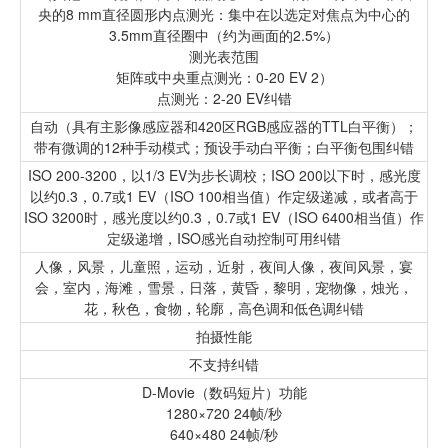
央的8 mm直径圆形内点测光：集中在以选定对焦点为中心的
3.5mm直径圈中（约为画面的2.5%）
测光表范围
矩阵或中央重点测光：0-20 EV 2）
点测光：2-20 EV纠错
自动（具有主影像感应器和420区RGB感应器的TTL白平衡）；
带有微调的12种手动模式；预设手动白平衡；白平衡包围纠错
ISO 200-3200，以1/3 EV为步长调校；ISO 200以下时，感光度
以约0.3，0.7或1 EV（ISO 100相当值）作定级递减，或者高于
ISO 3200时，感光度以约0.3，0.7或1 EV（ISO 6400相当值）作
定级递增，ISO感光自动控制可用纠错
人像，风景，儿童照，运动，近射，夜间人像，夜间风景，宴
会，室内，海滩，雪景，日落，黄昏，黎明，宠物像，烛光，
花，秋色，食物，轮廓，高色调和低色调纠错
拍摄性能
不支持纠错
D-Movie（数码短片）功能
1280×720 24帧/秒
640×480 24帧/秒