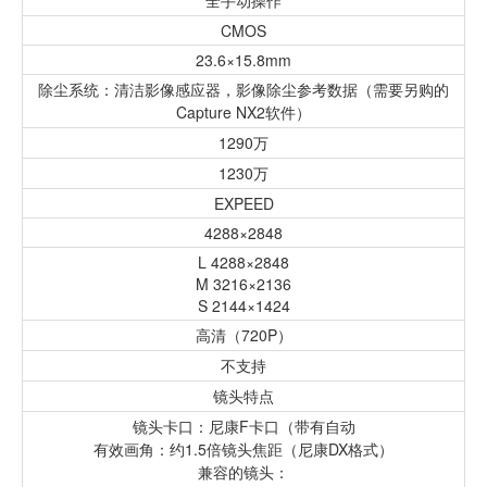
全手动操作
CMOS
23.6×15.8mm
除尘系统：清洁影像感应器，影像除尘参考数据（需要另购的
Capture NX2软件）
1290万
1230万
EXPEED
4288×2848
L 4288×2848
M 3216×2136
S 2144×1424
高清（720P）
不支持
镜头特点
镜头卡口：尼康F卡口（带有自动
有效画角：约1.5倍镜头焦距（尼康DX格式）
兼容的镜头：