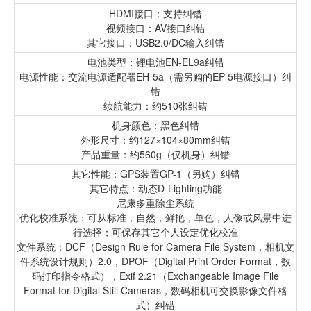
HDMI接口：支持纠错
视频接口：AV接口纠错
其它接口：USB2.0/DC输入纠错
电池类型：锂电池EN-EL9a纠错
电源性能：交流电源适配器EH-5a（需另购的EP-5电源接口）纠
错
续航能力：约510张纠错
机身颜色：黑色纠错
外形尺寸：约127×104×80mm纠错
产品重量：约560g（仅机身）纠错
其它性能：GPS装置GP-1（另购）纠错
其它特点：动态D-Lighting功能
尼康多重除尘系统
优化校准系统：可从标准，自然，鲜艳，单色，人像或风景中进
行选择；可保存其它个人设定优化校准
文件系统：DCF（Design Rule for Camera File System，相机文
件系统设计规则）2.0，DPOF（Digital Print Order Format，数
码打印指令格式），Exif 2.21（Exchangeable Image File
Format for Digital Still Cameras，数码相机可交换影像文件格
式）纠错